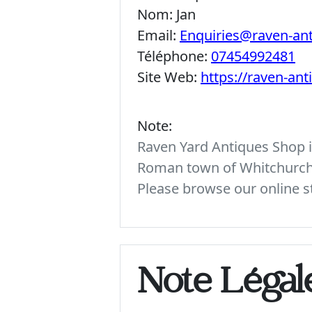
Nom:
Jan
Email:
Enquiries@raven-an
Téléphone:
07454992481
Site Web:
https://raven-an
Note:
Raven Yard Antiques Shop is
Roman town of Whitchurch. 
Please browse our online st
Note Légal