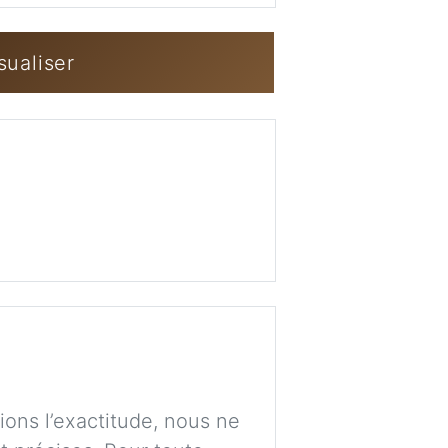
Imag
sualiser
Se connecter / 
ions l’exactitude, nous ne