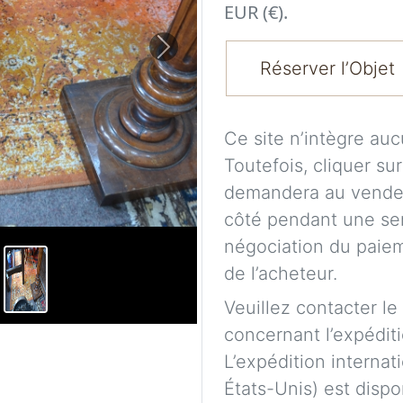
EUR (€).
Next
Réserver l’Objet
Ce site n’intègre au
Toutefois, cliquer su
demandera au vendeu
côté pendant une se
négociation du paieme
de l’acheteur.
Veuillez contacter le
concernant l’expéditi
L’expédition internat
États-Unis) est dispo