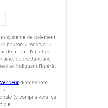
Expérimentez des 
avant de prendre
les éléments peuve
l’éclairage et au s
cun système de paiement.
Un compte gratuit
r le bouton « réserver »
puissions traiter 
r de mettre l’objet de
enregistrer vos vi
maine, permettant une
ultérieurement.
nt et indiquant l’intérêt
Les images sont gé
Vendeur
directement
uniquement de gui
on.
proportions et pl
ionale (y compris vers les
parfaitement exac
nible.