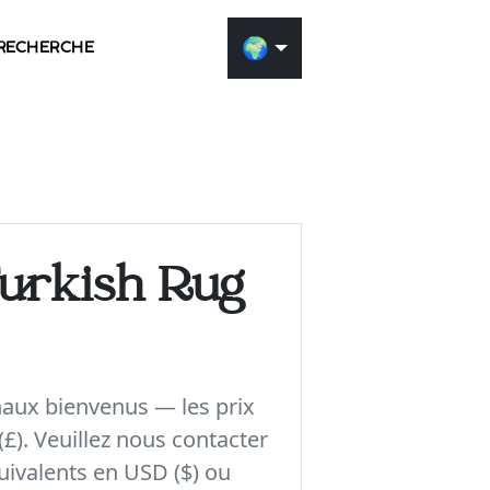
🌍
RECHERCHE
Généra
décorat
urkish Rug
Utilisez notre outi
pour voir à quoi 
et la décoration 
naux bienvenus — les prix
une photo de votr
(£). Veuillez nous contacter
l’objet sélectionn
uivalents en USD ($) ou