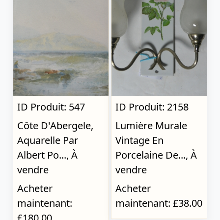
ID Produit: 547
ID Produit: 2158
Côte D'Abergele,
Lumière Murale
Aquarelle Par
Vintage En
Albert Po..., À
Porcelaine De..., À
vendre
vendre
Acheter
Acheter
maintenant:
maintenant: £38.00
£180.00