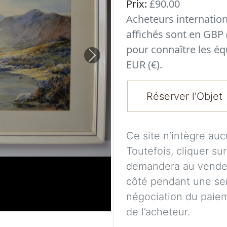
Prix:
£90.00
Acheteurs internatio
affichés sont en GBP 
pour connaître les éq
Next
EUR (€).
Réserver l’Objet
Ce site n’intègre au
Toutefois, cliquer su
demandera au vendeu
côté pendant une se
négociation du paieme
de l’acheteur.