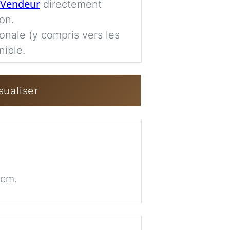
Vendeur
directement
Imag
on.
ionale (y compris vers les
nible.
Se connecter / 
sualiser
4cm.