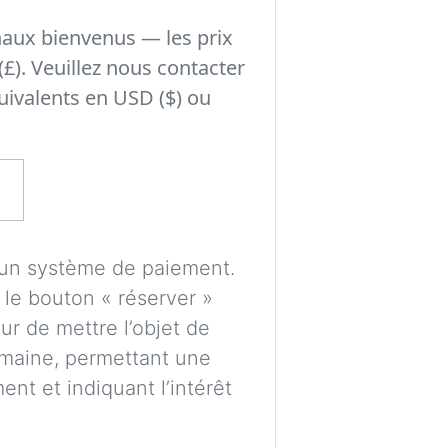
Expérimentez des 
naux bienvenus — les prix
avant de prendre
(£). Veuillez nous contacter
les éléments peuve
uivalents en USD ($) ou
l’éclairage et au s
Un compte gratuit
puissions traiter 
enregistrer vos vi
cun système de paiement.
ultérieurement.
r le bouton « réserver »
Les images sont gé
r de mettre l’objet de
uniquement de gui
maine, permettant une
proportions et pl
nt et indiquant l’intérêt
parfaitement exac