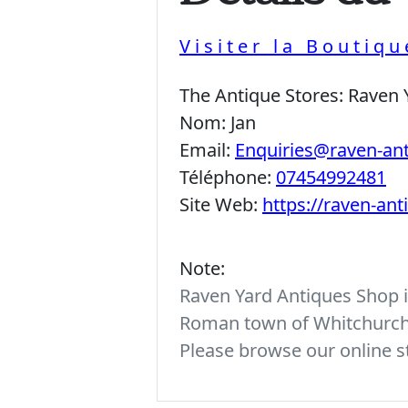
Visiter la Boutiq
The Antique Stores:
Raven 
Nom:
Jan
Email:
Enquiries@raven-an
Téléphone:
07454992481
Site Web:
https://raven-an
Note:
Raven Yard Antiques Shop is
Roman town of Whitchurch. 
Please browse our online st