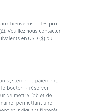
Expérimentez des 
avant de prendre
naux bienvenus — les prix
les éléments peuve
(£). Veuillez nous contacter
l’éclairage et au s
uivalents en USD ($) ou
Un compte gratuit
puissions traiter 
enregistrer vos vi
ultérieurement.
Les images sont gé
cun système de paiement.
uniquement de gui
r le bouton « réserver »
proportions et pl
r de mettre l’objet de
parfaitement exac
maine, permettant une
nt et indiquant l’intérêt