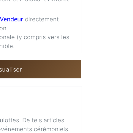
Imag
Vendeur
directement
on.
Se connecter / 
ionale (y compris vers les
nible.
sualiser
ottes. De tels articles
es événements cérémoniels