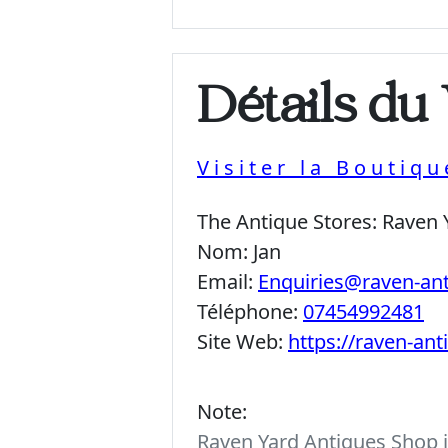
Détails du
Visiter la Boutiq
The Antique Stores:
Raven 
Nom:
Jan
Email:
Enquiries@raven-an
Téléphone:
07454992481
Site Web:
https://raven-an
Note:
Raven Yard Antiques Shop is