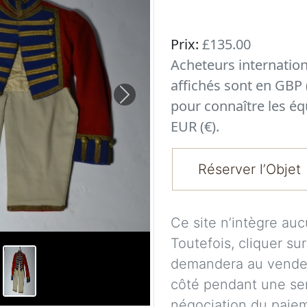
Prix:
£135.00
Acheteurs internatio
affichés sont en GBP 
Next
pour connaître les éq
EUR (€).
Réserver l’Objet
Ce site n’intègre au
Toutefois, cliquer su
demandera au vendeu
côté pendant une se
négociation du paieme