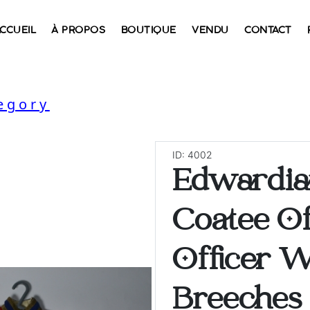
CCUEIL
À PROPOS
BOUTIQUE
VENDU
CONTACT
egory
ID: 4002
Edwardian
Coatee O
Officer W
Breeches