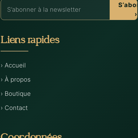
S’abo
›
Liens rapides
› Accueil
› À propos
› Boutique
› Contact