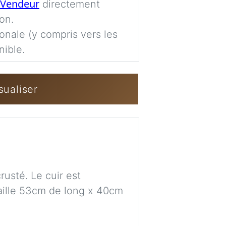
Vendeur
directement
Imag
on.
ionale (y compris vers les
nible.
Se connecter / 
sualiser
usté. Le cuir est
Taille 53cm de long x 40cm