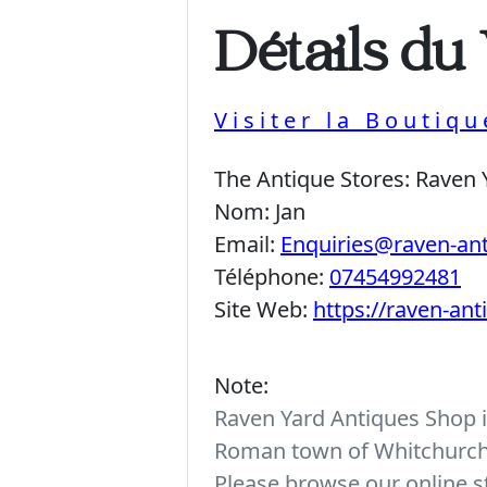
Détails du
Visiter la Boutiq
The Antique Stores:
Raven 
Nom:
Jan
Email:
Enquiries@raven-an
Téléphone:
07454992481
Site Web:
https://raven-an
Note:
Raven Yard Antiques Shop is
Roman town of Whitchurch. 
Please browse our online st