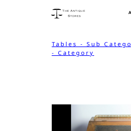
A
Tables - Sub Categ
- Category