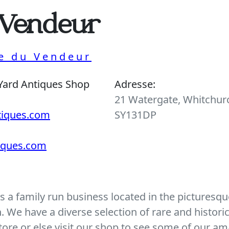
 Vendeur
ue du Vendeur
Yard Antiques Shop
Adresse:
21 Watergate, Whitchurc
tiques.com
SY131DP
tiques.com
 a family run business located in the picturesque
We have a diverse selection of rare and histori
ore or else visit our shop to see some of our am