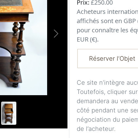
Prix:
£250.00
Acheteurs internatio
affichés sont en GBP 
pour connaître les éq
Next
EUR (€).
Réserver l’Objet
Ce site n’intègre au
Toutefois, cliquer su
demandera au vendeu
côté pendant une se
négociation du paieme
de l’acheteur.