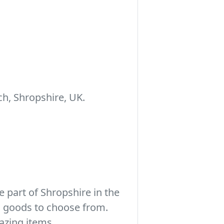
h, Shropshire, UK.
 part of Shropshire in the
c goods to choose from.
azing items.