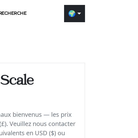
🌍
RECHERCHE
Généra
décorat
 Scale
Utilisez notre outi
pour voir à quoi 
et la décoration 
naux bienvenus — les prix
une photo de votr
(£). Veuillez nous contacter
l’objet sélectionn
uivalents en USD ($) ou