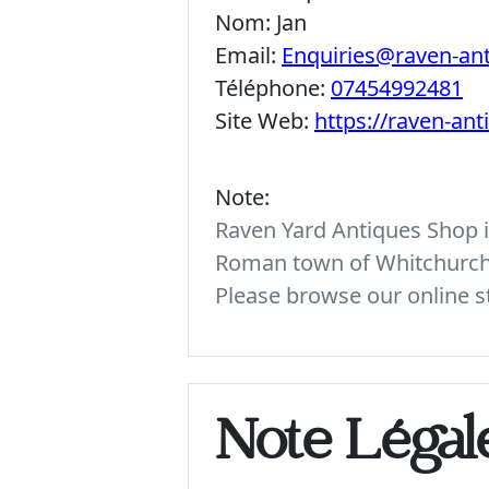
Nom:
Jan
Email:
Enquiries@raven-an
Téléphone:
07454992481
Site Web:
https://raven-an
Note:
Raven Yard Antiques Shop is
Roman town of Whitchurch. 
Please browse our online st
Note Légal