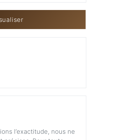
Imag
sualiser
Se connecter / 
ions l’exactitude, nous ne