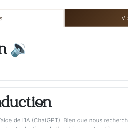
Vi
s
on
🔉
aduction
 l’aide de l’IA (ChatGPT). Bien que nous recherch