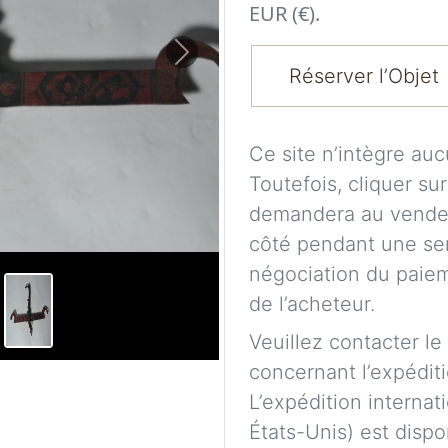
EUR (€).
Next
Réserver l’Objet
Ce site n’intègre au
Toutefois, cliquer su
demandera au vendeu
côté pendant une se
négociation du paieme
de l’acheteur.
Veuillez contacter le
concernant l’expéditi
L’expédition internat
États-Unis) est dispo