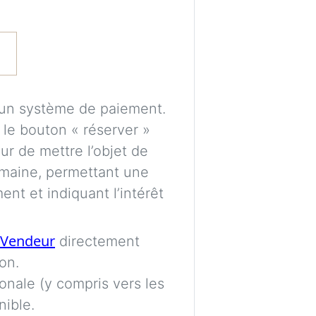
Expérimentez des 
avant de prendre
les éléments peuve
l’éclairage et au s
cun système de paiement.
Un compte gratuit
r le bouton « réserver »
puissions traiter 
r de mettre l’objet de
enregistrer vos vi
maine, permettant une
ultérieurement.
nt et indiquant l’intérêt
Les images sont gé
Vendeur
directement
uniquement de gui
on.
proportions et pl
ionale (y compris vers les
parfaitement exac
nible.