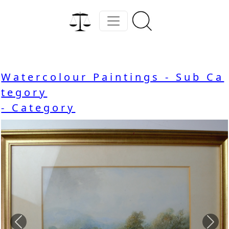
Watercolour Paintings - Sub Ca
tegory
- Category
Previous
Nex