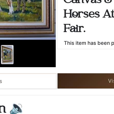
Canvas &
Horses A
Fair.
This item has been 
Vi
s
on
🔉