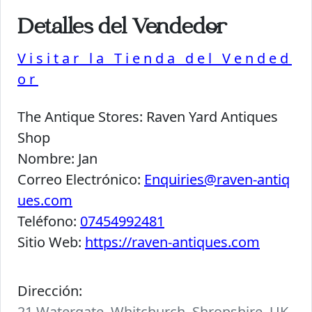
Detalles del Vendedor
Visitar la Tienda del Vended
or
The Antique Stores:
Raven Yard Antiques
Shop
Nombre:
Jan
Correo Electrónico:
Enquiries@raven-antiq
ues.com
Teléfono:
07454992481
Sitio Web:
https://raven-antiques.com
Dirección:
21 Watergate, Whitchurch, Shropshire, UK.