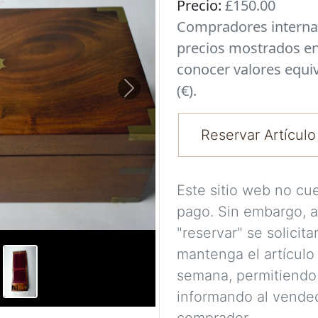
Precio:
£150.00
Compradores interna
precios mostrados en
conocer valores equi
(€).
Next
Reservar Artículo
Este sitio web no cu
pago. Sin embargo, a
"reservar" se solicit
mantenga el artículo
semana, permitiendo
informando al vended