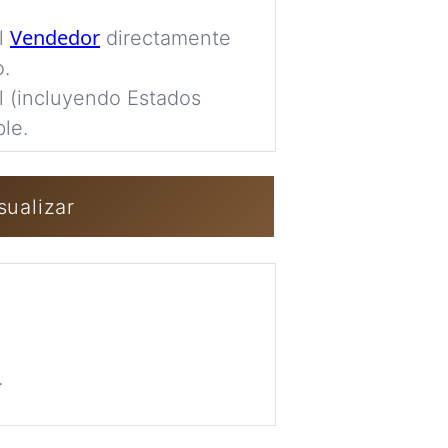
completamente pr
Vendedor
al
directamente
Imag
o.
al (incluyendo Estados
le.
Iniciar sesión 
sualizar
.