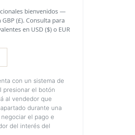
habitación y el si
cionales bienvenidos —
seleccionado en l
 GBP (£). Consulta para
valentes en USD ($) o EUR
Experimenta con i
tomar una decisió
pueden encajar con
estilo de tu habit
Se requiere una c
enta con un sistema de
procesar tus imá
l presionar el botón
tus visualizacion
ará al vendedor que
 apartado durante una
Las imágenes se 
 negociar el pago e
destinadas únicam
or del interés del
colores, proporci