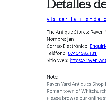
Detalles d
Visitar la Tienda
The Antique Stores:
Raven 
Nombre:
Jan
Correo Electrónico:
Enquir
Teléfono:
07454992481
Sitio Web:
https://raven-a
Note:
Raven Yard Antiques Shop is
Roman town of Whitchurch. 
Please browse our online st