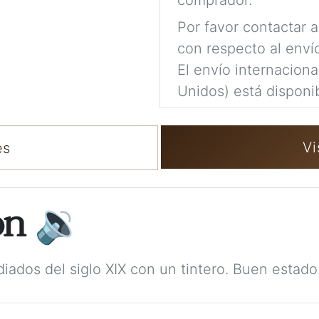
comprador.
Por favor contactar 
con respecto al enví
El envío internacion
Unidos) está disponib
Vi
es
ón
🔉
iados del siglo XIX con un tintero. Buen estado