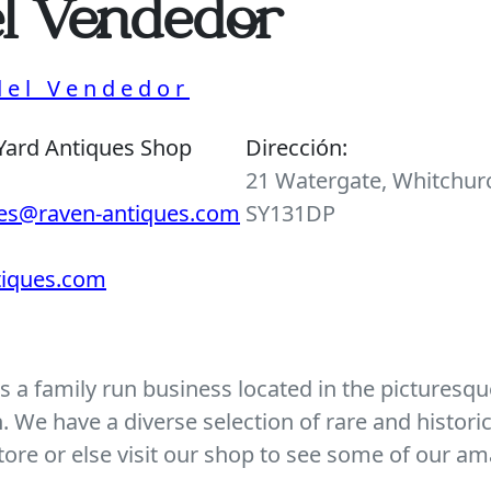
el Vendedor
 del Vendedor
Yard Antiques Shop
Dirección:
21 Watergate, Whitchurc
ies@raven-antiques.com
SY131DP
ntiques.com
 a family run business located in the picturesque
We have a diverse selection of rare and histori
ore or else visit our shop to see some of our am