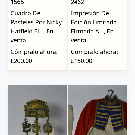
1565
2462
Cuadro De
Impresión De
Pasteles Por Nicky
Edición Limitada
Hatfield El..., En
Firmada A..., En
venta
venta
Cómpralo ahora:
Cómpralo ahora:
£200.00
£150.00