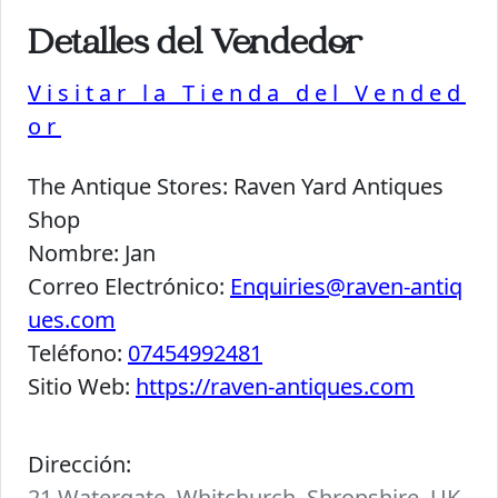
Detalles del Vendedor
Visitar la Tienda del Vended
or
The Antique Stores:
Raven Yard Antiques
Shop
Nombre:
Jan
Correo Electrónico:
Enquiries@raven-antiq
ues.com
Teléfono:
07454992481
Sitio Web:
https://raven-antiques.com
Dirección:
21 Watergate, Whitchurch, Shropshire, UK.