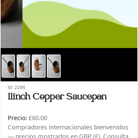
ID: 2295
11inch Copper Saucepan
Precio:
£60.00
Compradores internacionales bienvenidos
— precios mostrados en GBP (£). Consulta