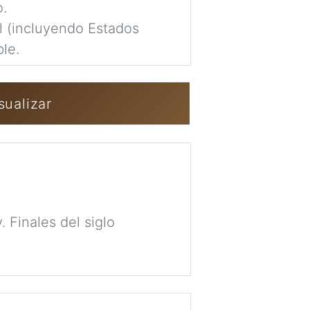
completamente pr
o.
al (incluyendo Estados
Imag
le.
Iniciar sesión 
sualizar
 Finales del siglo