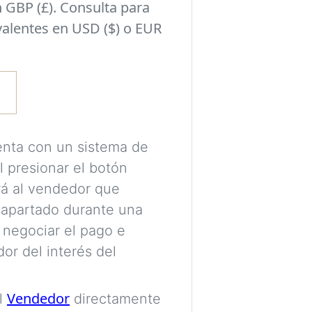
 GBP (£). Consulta para
habitación y el si
valentes en USD ($) o EUR
seleccionado en l
Experimenta con i
tomar una decisió
pueden encajar con
estilo de tu habit
enta con un sistema de
l presionar el botón
Se requiere una c
ará al vendedor que
procesar tus imá
 apartado durante una
tus visualizacion
 negociar el pago e
Las imágenes se 
or del interés del
destinadas únicam
colores, proporci
Vendedor
al
directamente