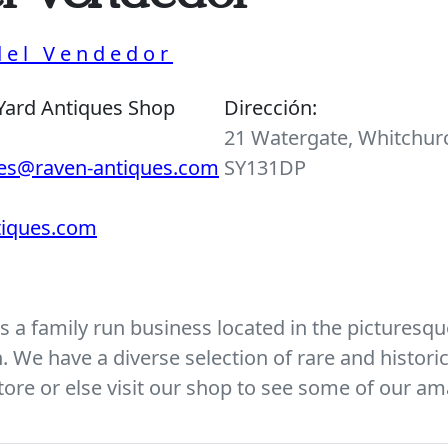
 del Vendedor
Yard Antiques Shop
Dirección:
21 Watergate, Whitchurc
ies@raven-antiques.com
SY131DP
ntiques.com
 a family run business located in the picturesque
We have a diverse selection of rare and histori
ore or else visit our shop to see some of our am