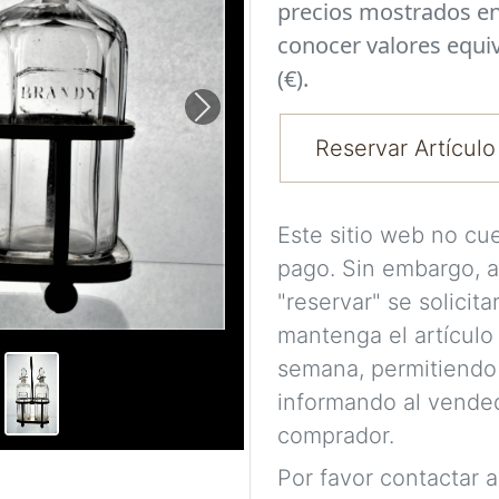
precios mostrados en
conocer valores equi
(€).
Next
Reservar Artículo
Este sitio web no cu
pago. Sin embargo, a
"reservar" se solicit
mantenga el artículo
semana, permitiendo
informando al vended
comprador.
Por favor contactar 