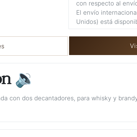
con respecto al enví
El envío internacion
Unidos) está disponib
Vi
es
ón
🔉
da con dos decantadores, para whisky y brandy.