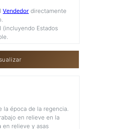
completamente pr
Vendedor
al
directamente
Imag
o.
al (incluyendo Estados
le.
Iniciar sesión 
sualizar
 la época de la regencia.
abajo en relieve en la
 en relieve y asas