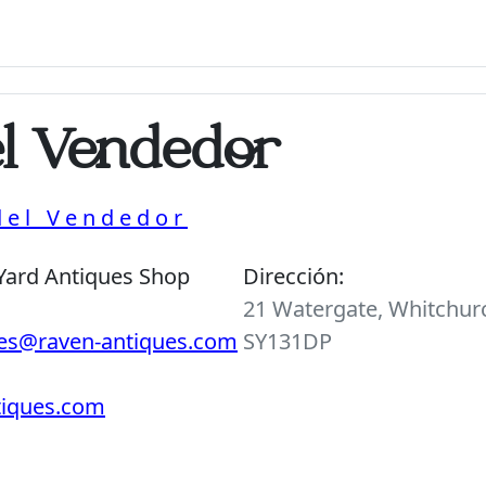
el Vendedor
 del Vendedor
Yard Antiques Shop
Dirección:
21 Watergate, Whitchurc
ies@raven-antiques.com
SY131DP
ntiques.com