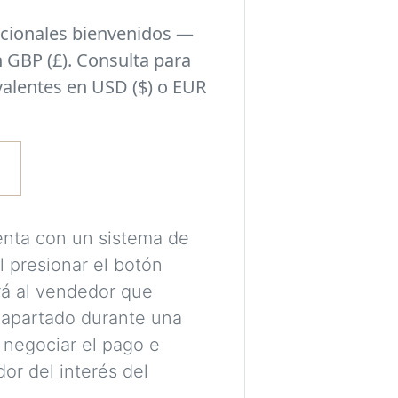
habitación y el si
cionales bienvenidos —
seleccionado en l
 GBP (£). Consulta para
valentes en USD ($) o EUR
Experimenta con i
tomar una decisió
pueden encajar con
estilo de tu habit
Se requiere una c
enta con un sistema de
procesar tus imá
l presionar el botón
tus visualizacion
ará al vendedor que
 apartado durante una
Las imágenes se 
 negociar el pago e
destinadas únicam
or del interés del
colores, proporci