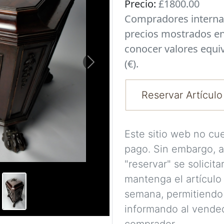
Precio:
£1800.00
Compradores interna
precios mostrados en
conocer valores equi
(€).
Next
Reservar Artículo
Este sitio web no cu
pago. Sin embargo, a
"reservar" se solicit
mantenga el artículo
semana, permitiendo
informando al vended