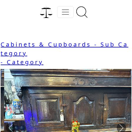
Cabinets & Cupboards - Sub Ca
tegory
- Category
Previous
Nex