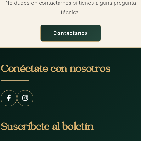
No dudes en contactarnos si tienes alguna pregunta
técnica.
Contáctanos
Conéctate con nosotros
Suscríbete al boletín