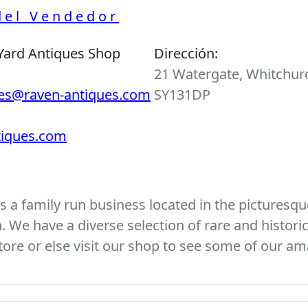
 del Vendedor
Yard Antiques Shop
Dirección:
21 Watergate, Whitchurc
ies@raven-antiques.com
SY131DP
ntiques.com
 a family run business located in the picturesque
We have a diverse selection of rare and histori
ore or else visit our shop to see some of our am