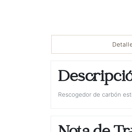
Detall
Descripci
Rescogedor de carbón estil