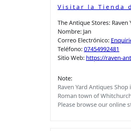
Visitar la Tienda
The Antique Stores:
Raven 
Nombre:
Jan
Correo Electrónico:
Enquir
Teléfono:
07454992481
Sitio Web:
https://raven-a
Note:
Raven Yard Antiques Shop is
Roman town of Whitchurch. 
Please browse our online st