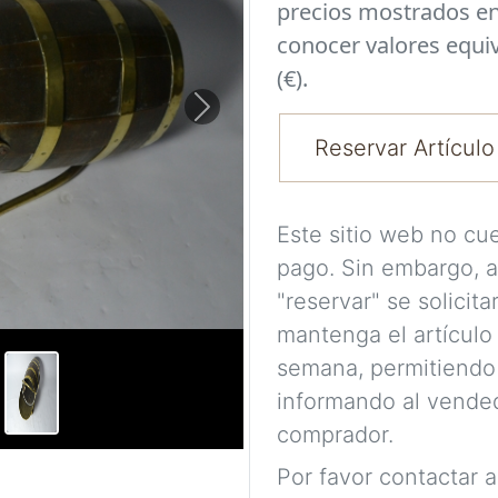
precios mostrados en
conocer valores equi
(€).
Next
Reservar Artículo
Este sitio web no cu
pago. Sin embargo, a
"reservar" se solicit
mantenga el artículo
semana, permitiendo
informando al vended
comprador.
Por favor contactar 