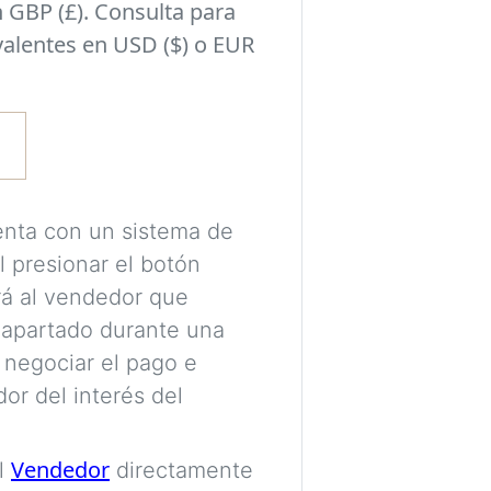
 GBP (£). Consulta para
habitación y el si
valentes en USD ($) o EUR
seleccionado en l
Experimenta con i
tomar una decisió
pueden encajar con
estilo de tu habit
enta con un sistema de
l presionar el botón
Se requiere una c
ará al vendedor que
procesar tus imá
 apartado durante una
tus visualizacion
 negociar el pago e
Las imágenes se 
or del interés del
destinadas únicam
colores, proporci
Vendedor
al
directamente