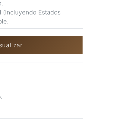
completamente pr
o.
al (incluyendo Estados
Imag
le.
Iniciar sesión 
sualizar
.