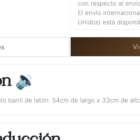
con respecto al enví
El envío internacion
Unidos) está disponib
Vi
es
ón
🔉
o barril de latón. 54cm de largo x 33cm de alto