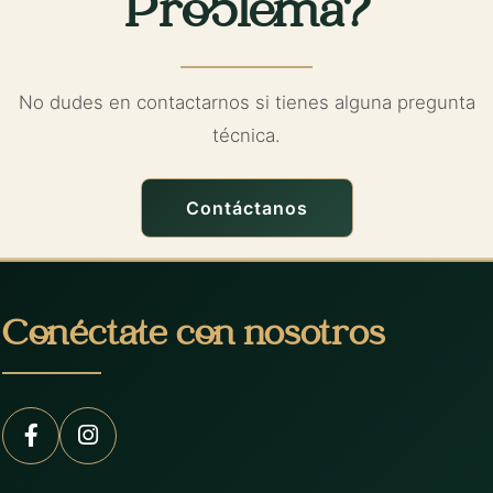
Problema?
No dudes en contactarnos si tienes alguna pregunta
técnica.
Contáctanos
Conéctate con nosotros