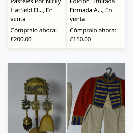
Pasteles Por Nicky
Edición Limitada
Hatfield El..., En
Firmada A..., En
venta
venta
Cómpralo ahora:
Cómpralo ahora:
£200.00
£150.00