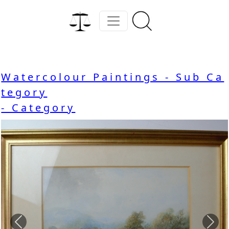
Watercolour Paintings - Sub Ca
tegory
- Category
Previous
Nex