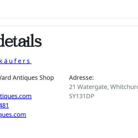
etails
käufers
Yard Antiques Shop
Adresse:
21 Watergate, Whitchurc
ntiques.com
SY131DP
481
iques.com