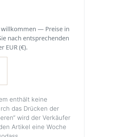
der Szene.
Experimentieren S
r willkommen — Preise in
Sie eine Entschei
 Sie nach entsprechenden
einzelne Stücke m
r EUR (€).
Ihres Zimmers ha
Ein kostenloses Ko
Bilder sicher vera
für spätere Vergl
Die Bilder werden
em enthält keine
dienen nur als vis
urch das Drücken der
Proportionen und 
ieren“ wird der Verkäufer
möglicherweise ni
den Artikel eine Woche
 sodass