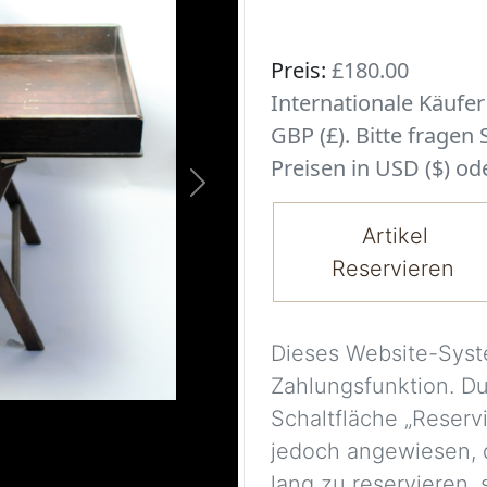
Preis:
£180.00
Internationale Käufe
GBP (£). Bitte fragen
Preisen in USD ($) ode
Next
Artikel
Reservieren
Dieses Website-Syst
Zahlungsfunktion. D
Schaltfläche „Reserv
jedoch angewiesen, 
lang zu reservieren,