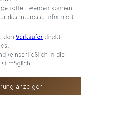
Imag
 getroffen werden können
er das Interesse informiert
Anmelden / Kost
Verkäufer
ie den
direkt
nds.
nd (einschließlich in die
ist möglich.
erung anzeigen