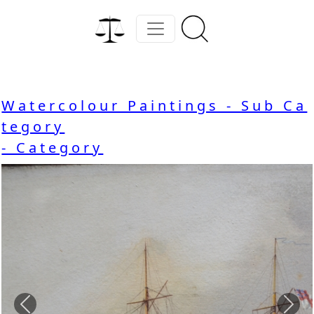
Watercolour Paintings - Sub Ca
tegory
- Category
Previous
Nex