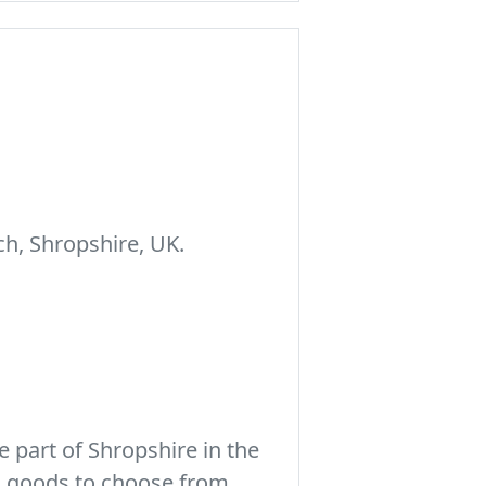
h, Shropshire, UK.
 part of Shropshire in the
c goods to choose from.