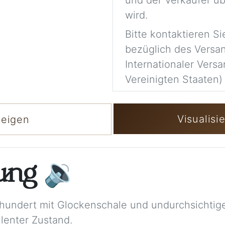
und der Verkäufer üb
wird.
Bitte kontaktieren S
bezüglich des Versa
Internationaler Versa
Vereinigten Staaten) 
Visualisi
zeigen
bung
🔉
rhundert mit Glockenschale und undurchsichtig
lenter Zustand.