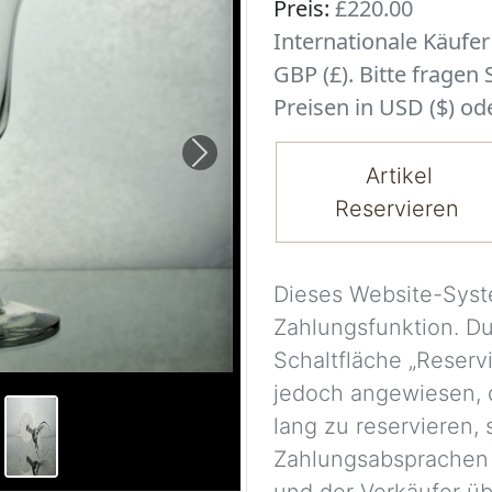
Preis:
£220.00
Internationale Käufe
GBP (£). Bitte fragen
Preisen in USD ($) ode
Next
Artikel
Reservieren
Dieses Website-Syst
Zahlungsfunktion. D
Schaltfläche „Reserv
jedoch angewiesen, 
lang zu reservieren,
Zahlungsabsprachen