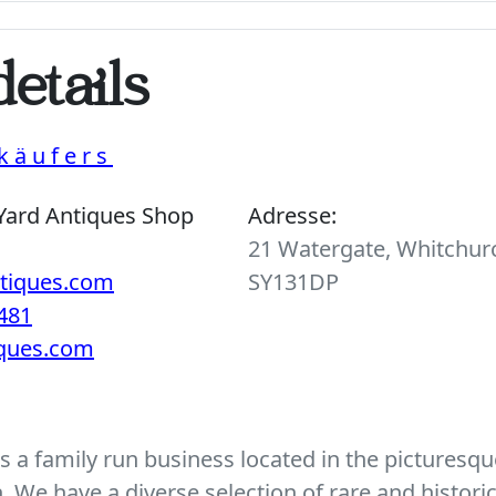
etails
käufers
Yard Antiques Shop
Adresse:
21 Watergate, Whitchurc
ntiques.com
SY131DP
481
iques.com
 a family run business located in the picturesque
We have a diverse selection of rare and histori