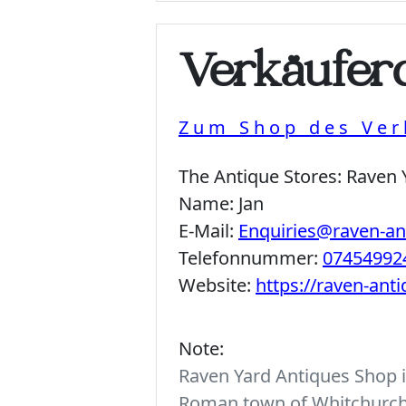
Verkäuferd
Zum Shop des Ver
The Antique Stores:
Raven 
Name:
Jan
E-Mail:
Enquiries@raven-a
Telefonnummer:
07454992
Website:
https://raven-ant
Note:
Raven Yard Antiques Shop is
Roman town of Whitchurch. 