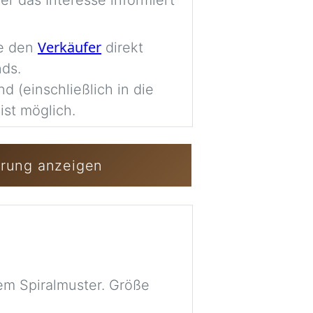
er das Interesse informiert
Imag
Verkäufer
ie den
direkt
nds.
Anmelden / Kost
nd (einschließlich in die
ist möglich.
erung anzeigen
em Spiralmuster. Größe