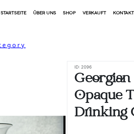
STARTSEITE
ÜBER UNS
SHOP
VERKAUFT
KONTAK
tegory
ID: 2096
Georgian 
Opaque T
Drinking 