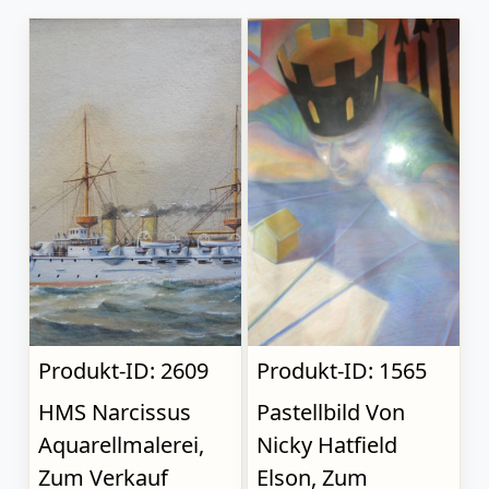
Produkt-ID: 2609
Produkt-ID: 1565
HMS Narcissus
Pastellbild Von
Aquarellmalerei,
Nicky Hatfield
Zum Verkauf
Elson, Zum