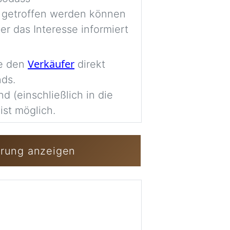
Imag
 getroffen werden können
er das Interesse informiert
Anmelden / Kost
Verkäufer
ie den
direkt
nds.
nd (einschließlich in die
ist möglich.
erung anzeigen