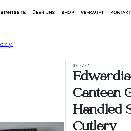
STARTSEITE
ÜBER UNS
SHOP
VERKAUFT
KONTAK
gory
ID: 2772
Edwardia
Canteen 
Handled S
Cutlery