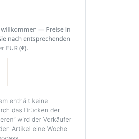
der Szene.
Experimentieren S
r willkommen — Preise in
Sie eine Entschei
 Sie nach entsprechenden
einzelne Stücke m
r EUR (€).
Ihres Zimmers ha
Ein kostenloses Ko
Bilder sicher vera
für spätere Vergl
Die Bilder werden
em enthält keine
dienen nur als vis
urch das Drücken der
Proportionen und 
ieren“ wird der Verkäufer
möglicherweise ni
den Artikel eine Woche
 sodass