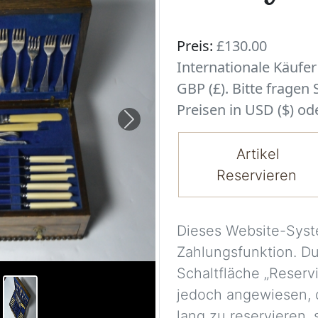
Preis:
£130.00
Internationale Käufe
GBP (£). Bitte fragen
Preisen in USD ($) ode
Next
Artikel
Reservieren
Dieses Website-Syst
Zahlungsfunktion. D
Schaltfläche „Reserv
jedoch angewiesen, 
lang zu reservieren,