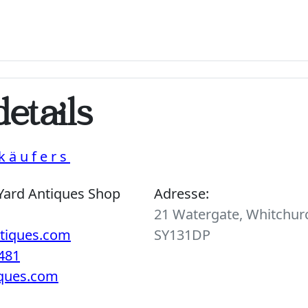
etails
käufers
Yard Antiques Shop
Adresse:
21 Watergate, Whitchurc
ntiques.com
SY131DP
481
iques.com