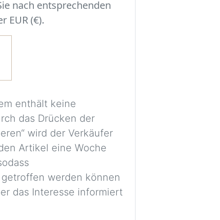
 Sie nach entsprechenden
der Szene.
r EUR (€).
Experimentieren S
Sie eine Entschei
einzelne Stücke m
Ihres Zimmers ha
Ein kostenloses Ko
em enthält keine
Bilder sicher vera
urch das Drücken der
für spätere Vergl
ieren“ wird der Verkäufer
den Artikel eine Woche
Die Bilder werden
 sodass
dienen nur als vis
 getroffen werden können
Proportionen und 
er das Interesse informiert
möglicherweise ni