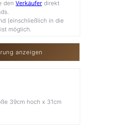
Verkäufer
ie den
direkt
Imag
nds.
nd (einschließlich in die
ist möglich.
Anmelden / Kost
erung anzeigen
Größe 39cm hoch x 31cm