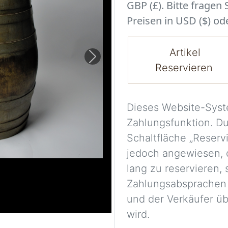
GBP (£). Bitte fragen
Preisen in USD ($) ode
Artikel
Next
Reservieren
Dieses Website-Syst
Zahlungsfunktion. D
Schaltfläche „Reserv
jedoch angewiesen, 
lang zu reservieren,
Zahlungsabsprachen
und der Verkäufer üb
wird.