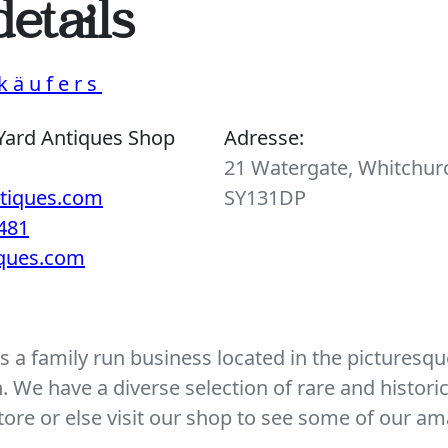
etails
käufers
Yard Antiques Shop
Adresse:
21 Watergate, Whitchurc
ntiques.com
SY131DP
481
iques.com
 a family run business located in the picturesque
We have a diverse selection of rare and histori
ore or else visit our shop to see some of our am