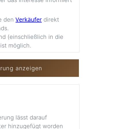
er das Interesse informiert
Imag
Verkäufer
ie den
direkt
nds.
Anmelden / Kost
nd (einschließlich in die
ist möglich.
erung anzeigen
erung lässt darauf
äter hinzugefügt worden