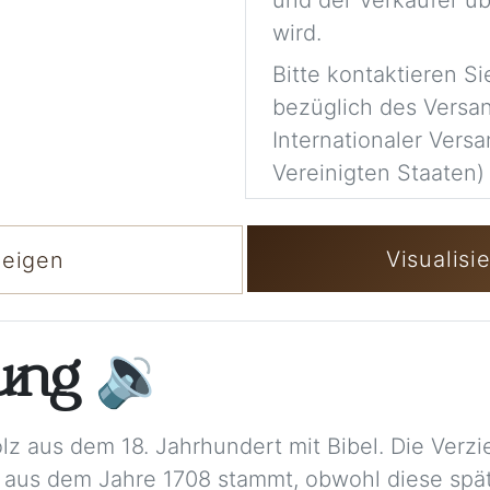
und der Verkäufer üb
wird.
Bitte kontaktieren S
bezüglich des Versa
Internationaler Versa
Vereinigten Staaten) 
Visualisi
zeigen
bung
🔉
z aus dem 18. Jahrhundert mit Bibel. Die Verzi
el aus dem Jahre 1708 stammt, obwohl diese sp