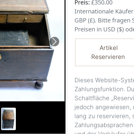
Preis:
£350.00
Internationale Käufe
GBP (£). Bitte fragen
Preisen in USD ($) ode
Next
Artikel
Reservieren
Dieses Website-Syst
Zahlungsfunktion. D
Schaltfläche „Reserv
jedoch angewiesen, 
lang zu reservieren,
Zahlungsabsprachen