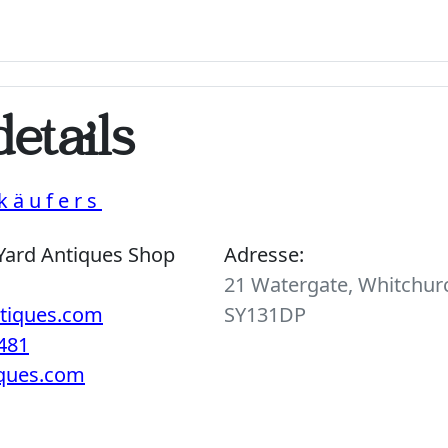
etails
käufers
Yard Antiques Shop
Adresse:
21 Watergate, Whitchurc
ntiques.com
SY131DP
481
iques.com