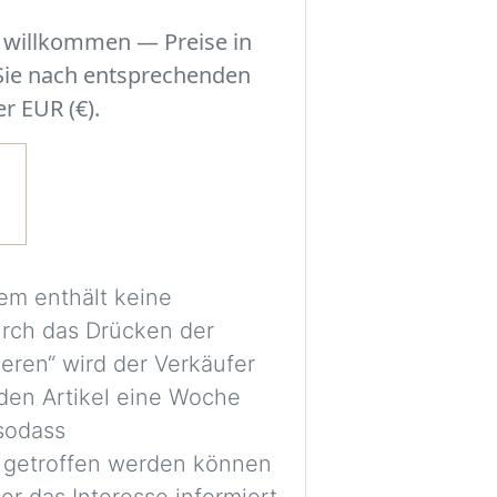
der Szene.
r willkommen — Preise in
Experimentieren S
 Sie nach entsprechenden
Sie eine Entschei
r EUR (€).
einzelne Stücke m
Ihres Zimmers ha
Ein kostenloses Ko
Bilder sicher vera
em enthält keine
für spätere Vergl
urch das Drücken der
Die Bilder werden
ieren“ wird der Verkäufer
dienen nur als vis
den Artikel eine Woche
Proportionen und 
 sodass
möglicherweise ni
 getroffen werden können