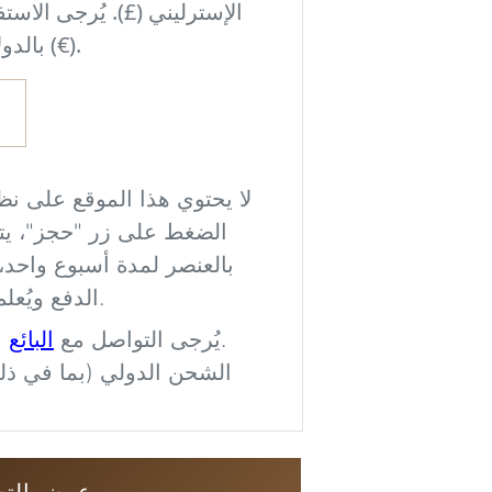
ذ القرار، وشاهد كيف
الإسترليني (£). يُرجى الاست
حة غرفتك والإضاءة
بالدولار الأمريكي ($) أو اليورو (€).
والأسلوب العام.
ى نتمكن من معالجة
لا يحتوي هذا الموقع على نظ
اصطناعي وهي مخصصة
الضغط على زر "حجز"، يتم 
أو الأبعاد أو مواضع
بالعنصر لمدة أسبوع واحد،
العناصر دقيقة تمامًا.
الدفع ويُعلم البائع باهتمام المشتري.
البائع
مباشرة بخصوص الشحن.
يُرجى التواصل مع
Imag
الشحن الدولي (بما في ذلك
ني للمتابعة
عرض التص