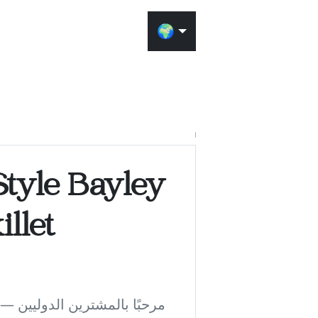
🌍
لديكور
لداخلي
Style Bayley
 بالذكاء الاصطناعي
illet
ديكور في منزلك. قم
وضع العنصر المحدد
داخل المشهد.
مرحبًا بالمشترين الدوليين —