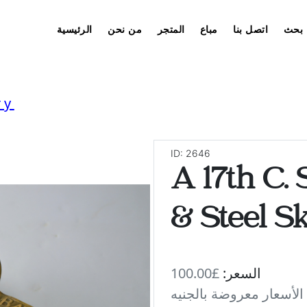
بحث
اتصل بنا
مباع
المتجر
من نحن
الرئيسية
ry
ID: 2646
A 17th C. 
& Steel Sk
السعر:
£100.00
 الأسعار معروضة بالجنيه