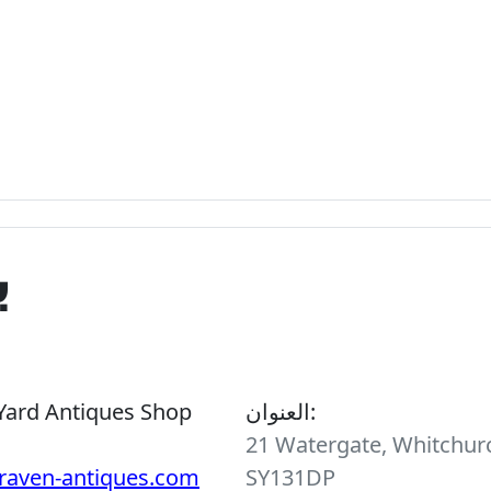
ب
العنوان:
Yard Antiques Shop
21 Watergate, Whitchurc
raven-antiques.com
SY131DP