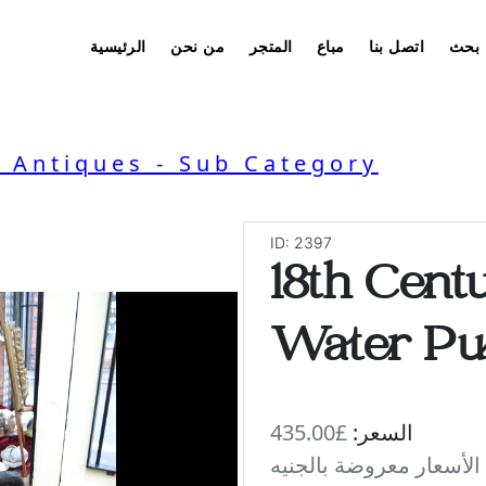
بحث
اتصل بنا
مباع
المتجر
من نحن
الرئيسية
l Antiques - Sub Category
ID: 2397
18th Cent
Water P
السعر:
£435.00
 الأسعار معروضة بالجنيه