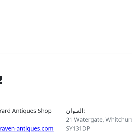
ب
العنوان:
Yard Antiques Shop
21 Watergate, Whitchurc
raven-antiques.com
SY131DP