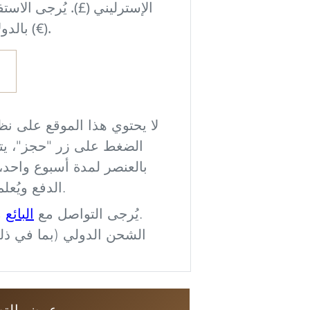
ذ القرار، وشاهد كيف
الإسترليني (£). يُرجى الاست
حة غرفتك والإضاءة
بالدولار الأمريكي ($) أو اليورو (€).
والأسلوب العام.
ى نتمكن من معالجة
لا يحتوي هذا الموقع على نظ
اصطناعي وهي مخصصة
الضغط على زر "حجز"، يتم 
أو الأبعاد أو مواضع
بالعنصر لمدة أسبوع واحد،
العناصر دقيقة تمامًا.
الدفع ويُعلم البائع باهتمام المشتري.
البائع
مباشرة بخصوص الشحن.
يُرجى التواصل مع
Imag
الشحن الدولي (بما في ذلك
ني للمتابعة
عرض التص