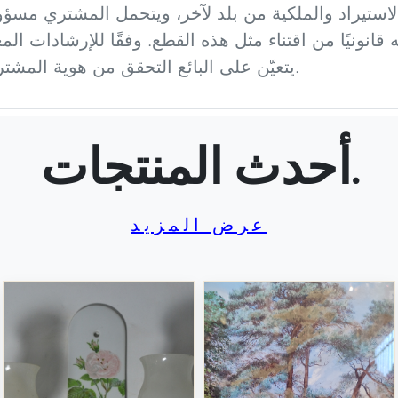
استيراد والملكية من بلد لآخر، ويتحمل المشتري مسؤولي
 قانونيًا من اقتناء مثل هذه القطع. وفقًا للإرشادات ال
يتعيّن على البائع التحقق من هوية المشتري وسنه قبل إتمام عملية البيع.
أحدث المنتجات.
عرض المزيد