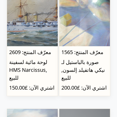
معرّف المنتج: 1565
معرّف المنتج: 2609
صورة بالباستيل لـ
لوحة مائية لسفينة
نيكي هاتفيلد إلسون,
HMS Narcissus,
للبيع
للبيع
اشتري الآن: £200.00
اشتري الآن: £150.00