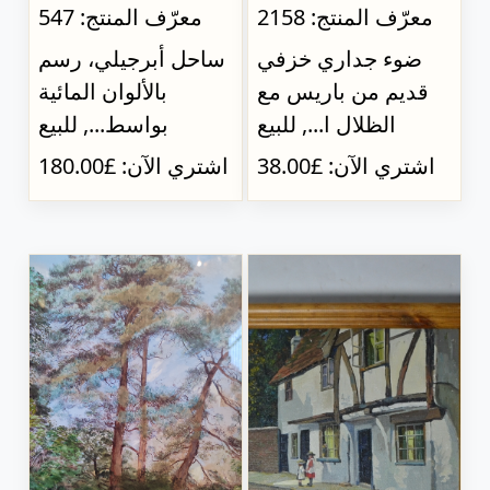
معرّف المنتج: 2158
معرّف المنتج: 547
ضوء جداري خزفي
ساحل أبرجيلي، رسم
قديم من باريس مع
بالألوان المائية
الظلال ا..., للبيع
بواسط..., للبيع
اشتري الآن: £38.00
اشتري الآن: £180.00