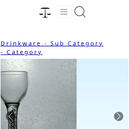
Drinkware - Sub Category
- Category
Previous
Nex