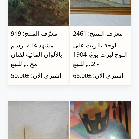
معرّف المنتج: 2461
معرّف المنتج: 919
لوحة بالزيت على
مشهد غابة، رسم
اللوح لبرت بوغ، 1904
بالألوان المائية لفنان
- 2..., للبيع
مج..., للبيع
اشتري الآن: £68.00
اشتري الآن: £50.00