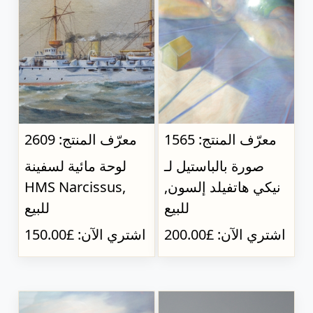
معرّف المنتج: 1565
معرّف المنتج: 2609
صورة بالباستيل لـ
لوحة مائية لسفينة
نيكي هاتفيلد إلسون,
HMS Narcissus,
للبيع
للبيع
اشتري الآن: £200.00
اشتري الآن: £150.00