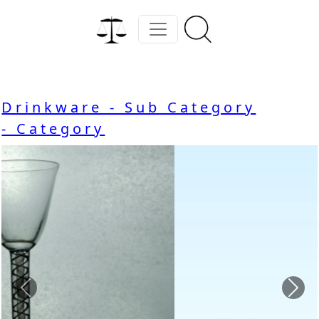
Drinkware - Sub Category
- Category
Previous
Nex