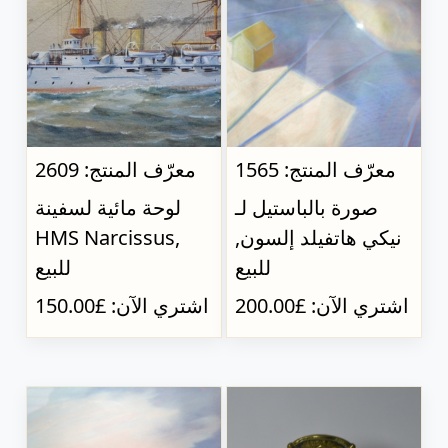
معرّف المنتج: 1565
معرّف المنتج: 2609
صورة بالباستيل لـ
لوحة مائية لسفينة
نيكي هاتفيلد إلسون,
HMS Narcissus,
للبيع
للبيع
اشتري الآن: £200.00
اشتري الآن: £150.00