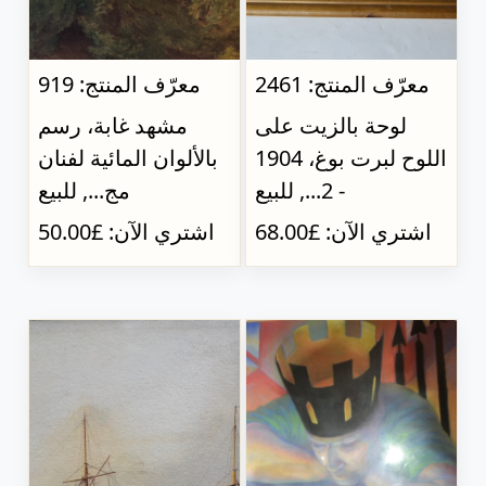
معرّف المنتج: 2461
معرّف المنتج: 919
لوحة بالزيت على
مشهد غابة، رسم
اللوح لبرت بوغ، 1904
بالألوان المائية لفنان
- 2..., للبيع
مج..., للبيع
اشتري الآن: £68.00
اشتري الآن: £50.00