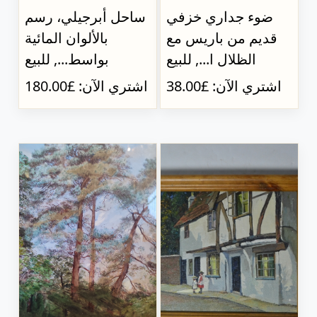
ضوء جداري خزفي
ساحل أبرجيلي، رسم
قديم من باريس مع
بالألوان المائية
الظلال ا..., للبيع
بواسط..., للبيع
اشتري الآن: £38.00
اشتري الآن: £180.00