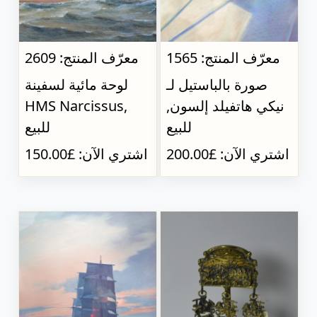
معرّف المنتج: 1565
معرّف المنتج: 2609
صورة بالباستيل لـ
لوحة مائية لسفينة
نيكي هاتفيلد إلسون,
HMS Narcissus,
للبيع
للبيع
اشتري الآن: £200.00
اشتري الآن: £150.00