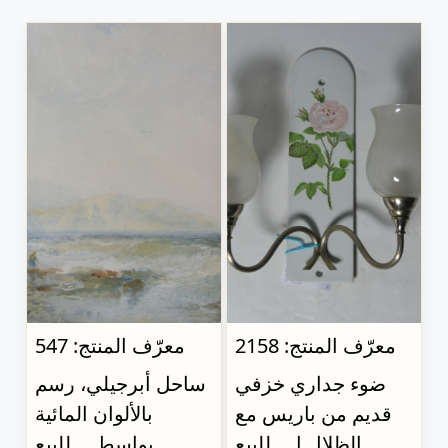
معرّف المنتج: 2158
معرّف المنتج: 547
ضوء جداري خزفي
ساحل أبرجيلي، رسم
قديم من باريس مع
بالألوان المائية
الظلال ا..., للبيع
بواسط..., للبيع