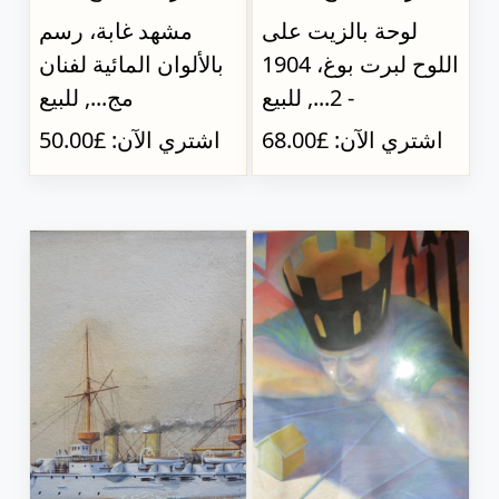
لوحة بالزيت على
مشهد غابة، رسم
اللوح لبرت بوغ، 1904
بالألوان المائية لفنان
- 2..., للبيع
مج..., للبيع
اشتري الآن: £68.00
اشتري الآن: £50.00